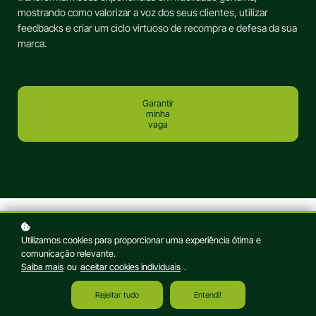
mostrando como valorizar a voz dos seus clientes, utilizar
feedbacks e criar um ciclo virtuoso de recompra e defesa da sua
marca.
Garantir
minha
vaga
Utilizamos cookies para proporcionar uma experiência ótima e
comunicação relevante.
O que você vai aprender?
Saiba mais
ou
aceitar cookies individuais
.
Rejeitar tudo
Entendi!
01