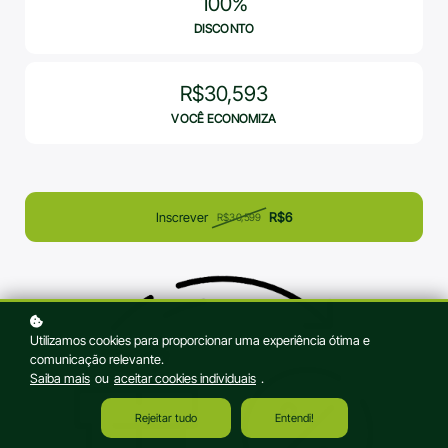
100%
DISCONTO
R$30,593
VOCÊ ECONOMIZA
Inscrever
R$6
R$30,599
Utilizamos cookies para proporcionar uma experiência ótima e
comunicação relevante.
Saiba mais
ou
aceitar cookies individuais
.
Rejeitar tudo
Entendi!