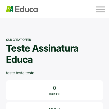
Para empresas
Ervilho Visita
Contato
Entrar
OUR GREAT OFFER
Teste Assinatura
Educa
teste teste teste
0
CURSOS